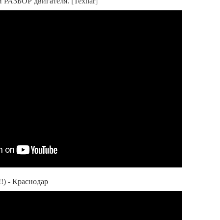
й РАЗБОР двигателя. [Texnar]
!!) - Краснодар