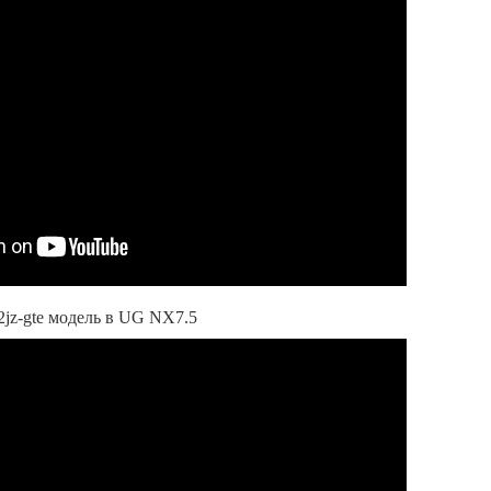
jz-gte модель в UG NX7.5