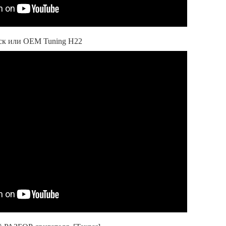
ск или OEM Tuning H22