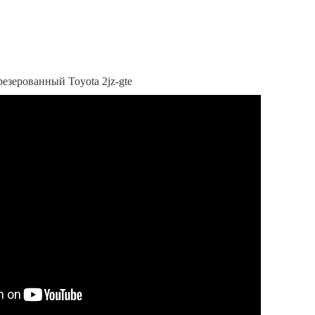
езерованный Toyota 2jz-gte