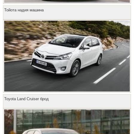
Тойота надия машина
Toyota Land Cruiser брод