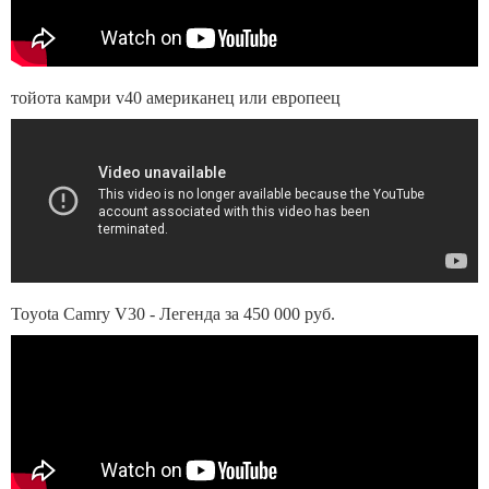
тойота камри v40 американец или европеец
Toyota Camry V30 - Легенда за 450 000 руб.