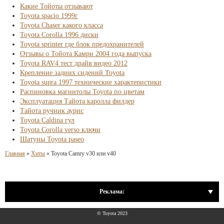
Какие Тойоты отзывают
Toyota spacio 1999г
Toyota Chaser какого класса
Toyota Corolla 1996 диски
Toyota sprinter где блок предохранителей
Отзывы о Тойота Камри 2004 года выпуска
Toyota RAV4 тест драйв видео 2012
Крепление задних сидений Toyota
Toyota supra 1997 технические характеристики
Распиновка магнитолы Toyota по цветам
Эксплуатация Тайота каролла филдер
Тайота ручник аурис
Toyota Caldina гул
Toyota Corolla verso ключи
Шатуны Toyota paseo
Главная
»
Хиты
»
Toyota Camry v30 или v40
Реклама:
© Toyota 2023