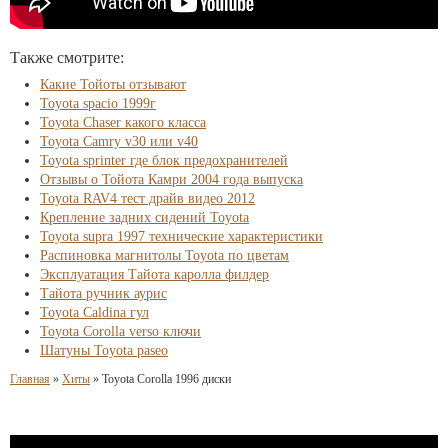
Также смотрите:
Какие Тойоты отзывают
Toyota spacio 1999г
Toyota Chaser какого класса
Toyota Camry v30 или v40
Toyota sprinter где блок предохранителей
Отзывы о Тойота Камри 2004 года выпуска
Toyota RAV4 тест драйв видео 2012
Крепление задних сидений Toyota
Toyota supra 1997 технические характеристики
Распиновка магнитолы Toyota по цветам
Эксплуатация Тайота каролла филдер
Тайота ручник аурис
Toyota Caldina гул
Toyota Corolla verso ключи
Шатуны Toyota paseo
Главная
»
Хиты
»
Toyota Corolla 1996 диски