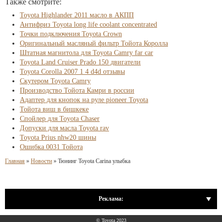
Также смотрите:
Toyota Highlander 2011 масло в АКПП
Антифриз Toyota long life coolant concentrated
Точки подключения Toyota Crown
Оригинальный масляный фильтр Тойота Королла
Штатная магнитола для Toyota Camry far car
Toyota Land Cruiser Prado 150 двигатели
Toyota Corolla 2007 1 4 d4d отзывы
Скутером Toyota Camry
Производство Тойота Камри в россии
Адаптер для кнопок на руле pioneer Toyota
Тойота виш в бишкеке
Спойлер для Toyota Chaser
Допуски для масла Toyota rav
Toyota Prius nhw20 шины
Ошибка 0031 Тойота
Главная
»
Новости
»
Тюнинг Toyota Carina улыбка
Реклама:
© Toyota 2023