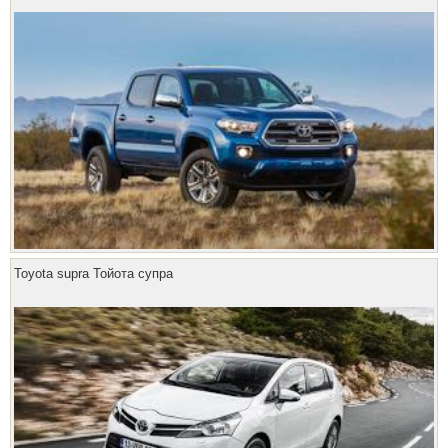
Toyota supra Тойота супра