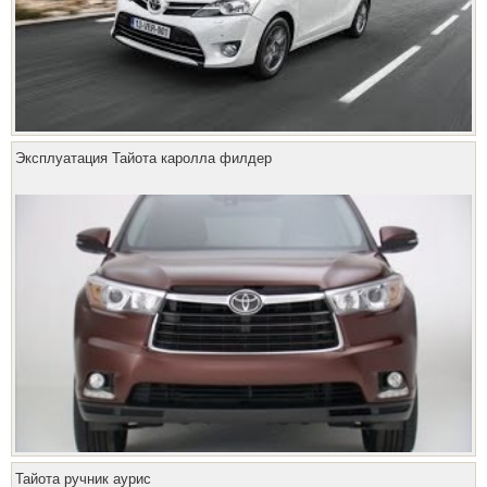
Эксплуатация Тайота каролла филдер
Тайота ручник аурис