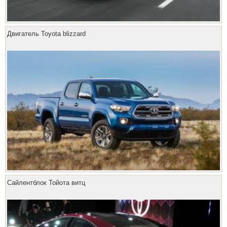
Двигатель Toyota blizzard
Сайлентблок Тойота витц